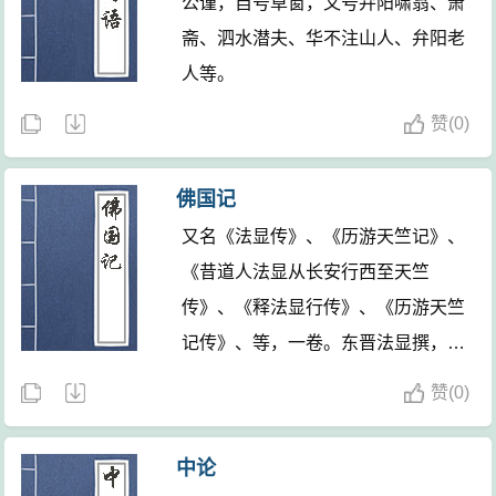
公谨，自号草窗，又号弁阳啸翁、萧
斋、泗水潜夫、华不注山人、弁阳老
人等。
赞
(
0)
佛国记
又名《法显传》、《历游天竺记》、
《昔道人法显从长安行西至天竺
传》、《释法显行传》、《历游天竺
记传》、等，一卷。东晋法显撰，成
于义熙十二年(416)。《佛国记》一
赞
(
0)
卷，全文13980字，全部记述作者公
元399至413年的旅行经历，体裁是
中论
一部典型的游记，也属佛教地志类著