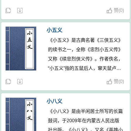
赞
(
0)
小五义
《小五义》是古典名著《三侠五义》
的续书之一，全称《忠烈小五义传》
又称《续忠烈侠义传》。作者佚名，
“小五义”指的五鼠后人，窜天鼠卢方
之子粉面子都卢珍、掣地鼠韩彰义子
赞
(
0)
霹雳鬼韩天锦、钻山鼠徐庆之子山西
雁徐良、锦毛鼠白玉堂的侄儿玉面专
小八义
诸白芸生和“小侠”艾虎五人，全书主
《小八义》是由半闲居士所写的长篇
题环绕在群侠于忠协助平定藩王作
鼓词，于2009年在内蒙古人民出版
乱、于义惩治为恶盗匪两大主题，全
社出版。《小八义》，又名《英雄小