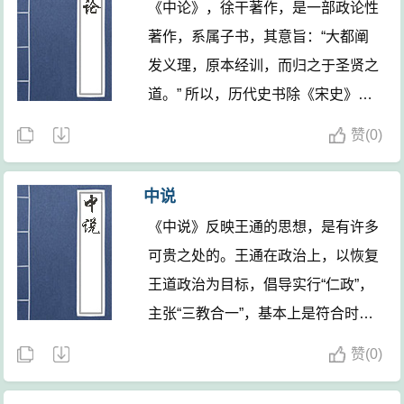
《中论》，徐干著作，是一部政论性
作。
著作，系属子书，其意旨：“大都阐
发义理，原本经训，而归之于圣贤之
道。” 所以，历代史书除《宋史》将
其列入杂家类而外，其余者均将其列
赞
(
0)
入儒家类。传本《中论》一书分上下
二卷，共计二十篇，从《治学》至
中说
《爵禄》十篇为上卷，《考伪》至
《中说》反映王通的思想，是有许多
《民数》十篇为下卷。又《群书治
可贵之处的。王通在政治上，以恢复
要》辑有《中论》逸文《复三年
王道政治为目标，倡导实行“仁政”，
丧》、《制役》两篇，今本《中论》
主张“三教合一”，基本上是符合时代
多附录之，可见今本《中论》已非完
潮流的，有进步性。在哲学上，王通
本。通过分析历代官私书目对《中
赞
(
0)
致力于探究“天人之事”，围绕“天人”
论》一书的著录情况，可知该书是在
关系这个核心，阐述了他关于自然