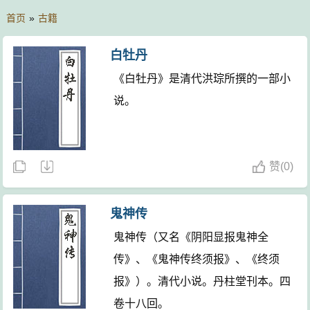
首页
»
古籍
白牡丹
《白牡丹》是清代洪琮所撰的一部小
说。
赞
(
0)
鬼神传
鬼神传（又名《阴阳显报鬼神全
传》、《鬼神传终须报》、《终须
报》）。清代小说。丹柱堂刊本。四
卷十八回。