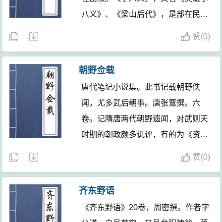
书贯彻忠义思想，歌颂行侠仗义精
八义》、《梁山后代》，是部在民间
神。
流传较久的长篇鼓词，讲述的是水浒
赞
(
0)
梁山英雄后代的传奇故事。 田连元
评书《小八义》叙宋徽宗时，落难公
朝野佥载
子周顺与表兄徐文彪、江湖好汉尉迟
唐代笔记小说集。此书记载朝野佚
霄、唐铁牛、梁山好汉后代孔生、时
闻，尤多武后朝事。唐张鷟撰。六
常青、花云萍、阮英结为小八义，为
卷。记隋唐两代朝野遗闻，对武则天
国除奸，为民除害的故事。
时期的朝政颇多讥评，有的为《资治
通鉴》所取材。
赞
(
0)
齐东野语
《齐东野语》20卷，周密撰。作者字