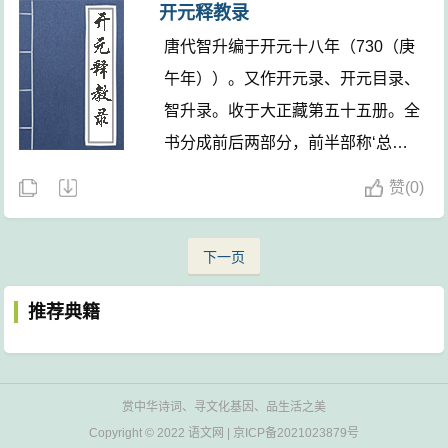
宋代出现残阙情况的。
开元释教录
观、发展现、认识论和历史观等方面
唐代智升编于开元十八年（730（庚
的思想，表现了朴素唯物主义的倾向
午年））。又作开元录、开元目录、
和主变思想。
智升录。收于大正藏第五十五册。全
书分成前后两部分，前半部称‘总括
群经录’（卷一至卷十），相当于代
赞
(
0)
录，系以时代别、译者别，依序列举
自东汉明帝永平十年（67）至唐代开
下一页
元十八年，凡六六四年间，一七六名
译经僧所译大小乘经律论，共计二二
推荐典籍
七八部，七○四六卷。
赏中华诗词、寻文化基因、品生活之美
Copyright © 2022
语文网
|
京ICP备2021023879号