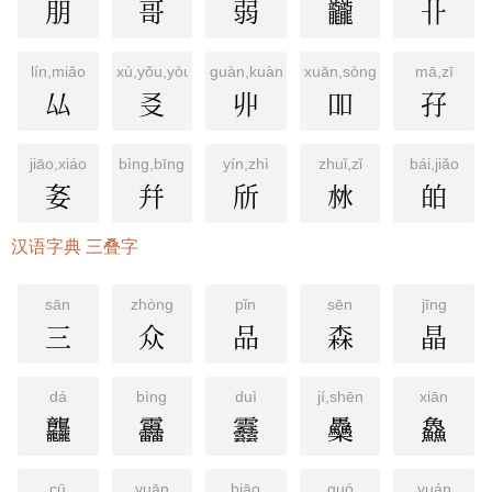
朋
哥
弱
龖
卝
lín,miǎo
xù,yǒu,yòu
guàn,kuàng
xuān,sòng
mā,zī
厸
㕛
丱
吅
孖
jiāo,xiáo
bìng,bīng
yín,zhì
zhuǐ,zǐ
bái,jiǎo
㚣
幷
斦
沝
㿟
汉语字典 三叠字
sān
zhòng
pǐn
sēn
jīng
三
众
品
森
晶
dá
bìng
duì
jí,shēn
xiān
龘
靐
䨺
䯂
鱻
cū
yuān
biāo
guó
yuán