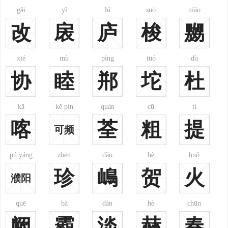
gǎi
yǐ
lú
suō
niǎo
排名：52
排名：53
排名：54
改
扆
庐
梭
嬲
shěn
zhōng
jiāng
沈
钟
姜
xié
mù
píng
tuó
dù
协
睦
郱
坨
杜
kā
kě pín
quán
cū
tí
喀
荃
粗
提
可频
排名：55
排名：56
排名：57
cuī
tán
lù
pú yáng
zhēn
dǎo
hè
huǒ
崔
谭
陆
珍
嶋
贺
火
濮阳
quē
bà
dàn
hè
chūn
阙
霸
淡
赫
春