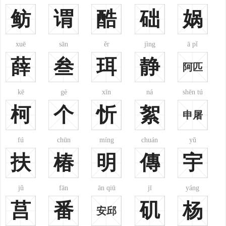
鲂
谓
酷
础
娲
排名：46
排名：47
排名：48
xuē
sān
ěr
jìng
ā pǐ
sū
lǚ
dīng
薛
叁
珥
静
阿匹
苏
吕
丁
kē
gè
xīn
ná
shēn tú
柯
个
忻
絮
申屠
fú
chūn
míng
chuán
yǔ
排名：49
排名：50
排名：51
扶
椿
明
傳
宇
rén
lú
yáo
任
卢
姚
jǔ
fān
ān qiū
jī
yáng
莒
番
矶
杨
安邱