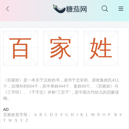
百
家
姓
《百家姓》是一本关于汉姓的书，成书于北宋初。原收集姓氏411
个，后增补到504个，其中单姓444个、复姓60个。《百家姓》与
《三字经》、《千字文》并称“三百千”，是中国古代幼儿的启蒙读
物。
AD
百家姓首字母：
A
B
C
D
E
F
G
H
J
K
L
M
N
O
P
R
S
T
W
X
Y
Z