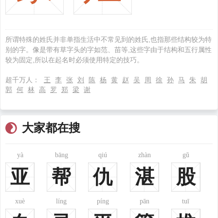
彭
曾
肖
所谓特殊的姓氏并非单指生活中不常见到的姓氏,也指那些结构较为特
别的字。像是带有草字头的字如范、苗等,这些字由于结构和五行属性
较为固定,所以在起名时必须使用特定的技巧。
排名：34
排名：35
排名：36
tián
dǒng
pān
超千万人：
王
李
张
刘
陈
杨
黄
赵
吴
周
徐
孙
马
朱
胡
郭
何
林
高
罗
郑
梁
谢
田
董
潘
大家都在搜
yà
bāng
qiú
zhàn
gǔ
排名：37
排名：38
排名：39
亚
帮
仇
湛
股
yuán
cài
jiǎng
袁
蔡
蒋
xuè
líng
píng
pān
tuī