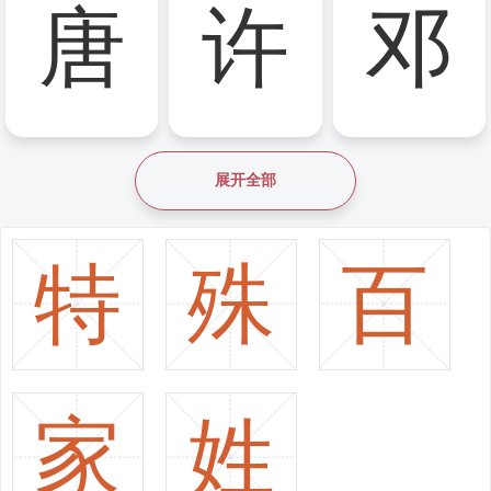
唐
许
邓
排名：28
排名：29
排名：30
展开全部
hán
féng
cáo
韩
冯
曹
特
殊
百
排名：31
排名：32
排名：33
家
姓
péng
zēng
xiāo