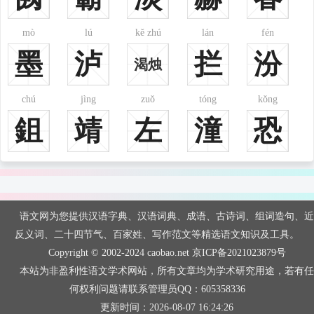
排名：58
排名：59
排名：60
mò
lú
kě zhú
lán
fén
wāng
fàn
liào
墨
泸
拦
汾
汪
范
廖
渴烛
chú
jìng
zuǒ
tóng
kǒng
鉏
靖
左
潼
恐
排名：61
排名：62
排名：63
shí
jīn
wéi
石
金
韦
语文网为您提供汉语字典、汉语词典、成语、古诗词、组词造句、近
反义词、二十四节气、百家姓、写作范文等精选语文知识及工具。
Copyright © 2002-2024 caobao.net
京ICP备2021023879号
本站为非盈利性语文学术网站，所有文章均为学术研究用途，若有任
何权利问题请联系管理员QQ：605358336
更新时间：2026-08-07 16:24:26
排名：64
排名：65
排名：66