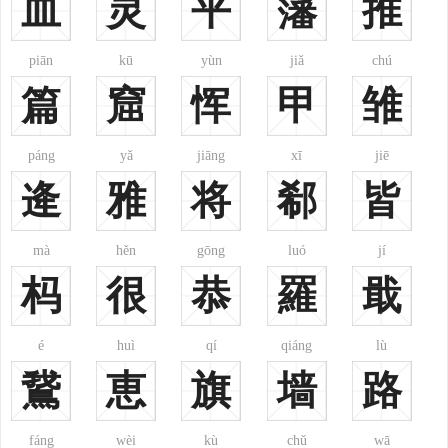
血
灵
平
籓
推
piān
kū
yùn
jiǎ
chú
篇
窟
恽
甲
雏
排名：40
排名：41
排名：42
yú
yú
dù
páng
yǎ
jiāng
xī
jiē
余
于
杜
逄
雅
将
郗
皆
mà
hěn
gōng
luó
jí
杩
很
恭
羅
戢
排名：43
排名：44
排名：45
yè
chéng
wèi
é
huì
qí
qiáng
lù
叶
程
魏
鵞
恵
旗
墙
路
fáng
wèi
kù
chǔ
wā