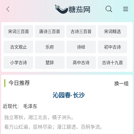
宋词三百首
唐诗三百首
古诗三百首
宋词精选
古文观止
乐府
诗经
初中古诗
小学古诗
楚辞
高中古诗
古诗十九首
今日推荐
换一组
沁园春·长沙
近现代
：
毛泽东
独立寒秋，湘江北去，橘子洲头。
看万山红遍，层林尽染；漫江碧透，百舸争流。