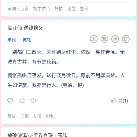
宋词三百首
初中古诗
抒情
思念
愁绪
临江仙·送钱穆父
原
繁
译
拼
宋代
：
苏轼
一别都门三改火，天涯踏尽红尘。依然一笑作春温。无
波真古井，有节是秋筠。
惆怅孤帆连夜发，送行淡月微云。尊前不用翠眉颦。人
生如逆旅，我亦是行人。(尊通：樽)
赞
(
1)
豪放
送别
友情
慰勉
摊破浣溪沙·手卷真珠上玉钩