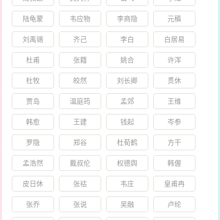
陆龟蒙
韦应物
李商隐
元稹
刘禹锡
齐己
李白
白居易
杜甫
张籍
姚合
许浑
杜牧
皎然
刘长卿
贯休
贾岛
温庭筠
孟郊
王维
韩愈
王建
钱起
岑参
罗隐
郑谷
杜荀鹤
方干
孟浩然
戴叔伦
权德舆
韩偓
皮日休
张祜
韦庄
皇甫冉
张乔
张说
吴融
卢纶