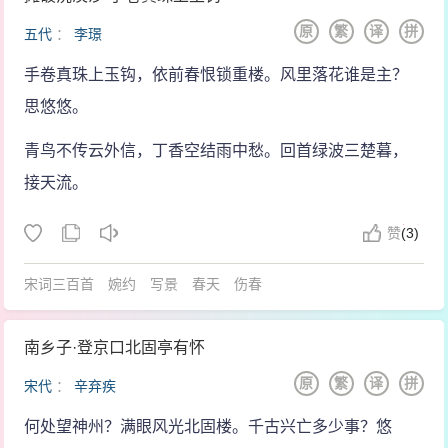
原
繁
译
拼
五代
：
李璟
手卷真珠上玉钩，依前春恨锁重楼。风里落花谁是主？
思悠悠。
青鸟不传云外信，丁香空结雨中愁。回首绿波三楚暮，
接天流。
赞
(
3)
宋词三百首
婉约
写景
春天
伤春
南乡子·登京口北固亭有怀
原
繁
译
拼
宋代
：
辛弃疾
何处望神州？满眼风光北固楼。千古兴亡多少事？悠