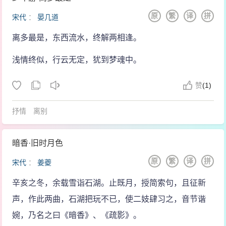
原
繁
译
拼
宋代
：
晏几道
离多最是，东西流水，终解两相逢。
浅情终似，行云无定，犹到梦魂中。
赞
(
1)
抒情
离别
暗香·旧时月色
原
繁
译
拼
宋代
：
姜夔
辛亥之冬，余载雪诣石湖。止既月，授简索句，且征新
声，作此两曲，石湖把玩不已，使二妓肆习之，音节谐
婉，乃名之曰《暗香》、《疏影》。