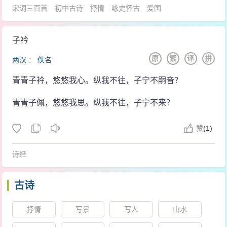
宋词三百首
初中古诗
抒情
咏史怀古
爱国
子衿
原
繁
译
拼
两汉
：
佚名
青青子衿，悠悠我心。纵我不往，子宁不嗣音？
青青子佩，悠悠我思。纵我不往，子宁不来？
赞
(
1)
诗经
古诗
抒情
写景
写人
山水