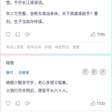
悠。不尽长江滚滚流。
年少万兜鍪，坐断东南战未休。天下英雄谁敌手？曹
刘。生子当如孙仲谋。
赞
(
5)
宋词三百首
初中古诗
抒情
咏史怀古
爱国
除夜
原
繁
拼
唐代
：
白居易
病眼少眠非守岁，老心多感又临春。
火销灯尽天明后，便是平头六十人。
赞
(
1)