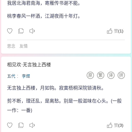
我居北海君南海，寄雁传书谢不能。
桃李春风一杯酒，江湖夜雨十年灯。
赞
(
1)
思念
友情
相见欢·无言独上西楼
原
繁
译
拼
五代
：
李煜
无言独上西楼，月如钩。寂寞梧桐深院锁清秋。
剪不断，理还乱，是离愁。别是一般滋味在心头。(一般
一作：一番)
赞
(
3)