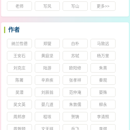
老师
写风
写山
更多>>
作者
纳兰性德
郑燮
白朴
马致远
王安石
黄庭坚
苏轼
杨万里
刘克庄
陆游
欧阳修
朱熹
陈著
辛弃疾
张孝祥
秦观
吴潜
刘辰翁
范仲淹
晏殊
吴文英
晏几道
朱敦儒
柳永
周邦彦
程垓
贺铸
李清照
周敦颐
文天祥
岳飞
李煜