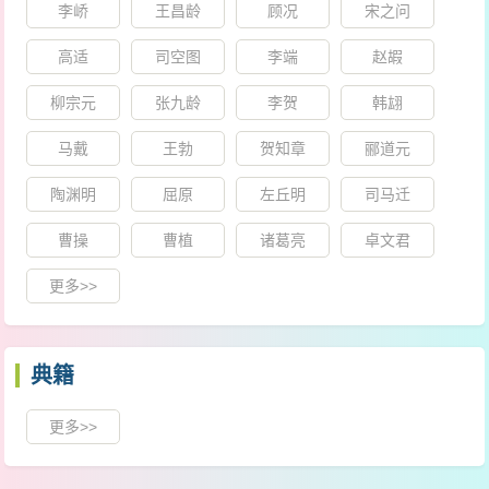
李峤
王昌龄
顾况
宋之问
高适
司空图
李端
赵嘏
柳宗元
张九龄
李贺
韩翃
马戴
王勃
贺知章
郦道元
陶渊明
屈原
左丘明
司马迁
曹操
曹植
诸葛亮
卓文君
更多>>
典籍
更多>>