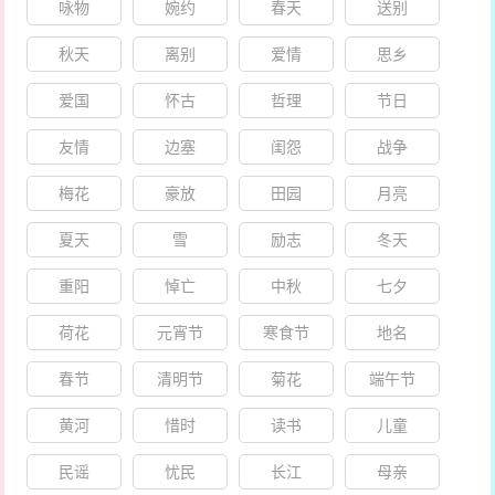
咏物
婉约
春天
送别
秋天
离别
爱情
思乡
爱国
怀古
哲理
节日
友情
边塞
闺怨
战争
梅花
豪放
田园
月亮
夏天
雪
励志
冬天
重阳
悼亡
中秋
七夕
荷花
元宵节
寒食节
地名
春节
清明节
菊花
端午节
黄河
惜时
读书
儿童
民谣
忧民
长江
母亲