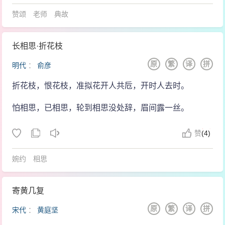
赞颂
老师
典故
长相思·折花枝
原
繁
译
拼
明代
：
俞彦
折花枝，恨花枝，准拟花开人共卮，开时人去时。
怕相思，已相思，轮到相思没处辞，眉间露一丝。
赞
(
4)
婉约
相思
寄黄几复
原
繁
译
拼
宋代
：
黄庭坚