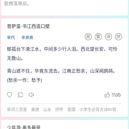
歌舞落尊前。
菩萨蛮·书江西造口壁
原
繁
译
拼
宋代
：
辛弃疾
郁孤台下清江水，中间多少行人泪。西北望长安，可怜
无数山。
青山遮不住，毕竟东流去。江晚正愁余，山深闻鹧鸪。
(愁余一作：愁予)
赞
(
2)
宋词三百首
豪放
山水
抒怀
爱国
小学生必背古诗80首
少年游·离多最是