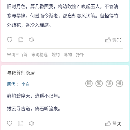
旧时月色，算几番照我，梅边吹笛？唤起玉人，不管清
寒与攀摘。何逊而今渐老，都忘却春风词笔。但怪得竹
外疏花，香冷入瑶席。
赞
(
1)
宋词三百首
宋词精选
婉约
咏物
抒怀
寻雍尊师隐居
原
繁
译
拼
唐代
：
李白
群峭碧摩天，逍遥不记年。
拨云寻古道，倚石听流泉。
赞
(
3)