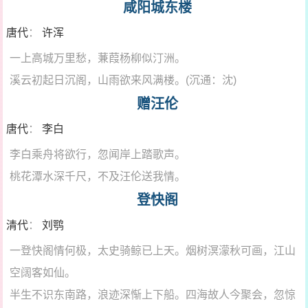
咸阳城东楼
唐代
：
许浑
一上高城万里愁，蒹葭杨柳似汀洲。
溪云初起日沉阁，山雨欲来风满楼。(沉通：沈)
赠汪伦
唐代
：
李白
李白乘舟将欲行，忽闻岸上踏歌声。
桃花潭水深千尺，不及汪伦送我情。
登快阁
清代
：
刘鹗
一登快阁情何极，太史骑鲸已上天。烟树溟濛秋可画，江山
空阔客如仙。
半生不识东南路，浪迹深惭上下船。四海故人今聚会，忽惊