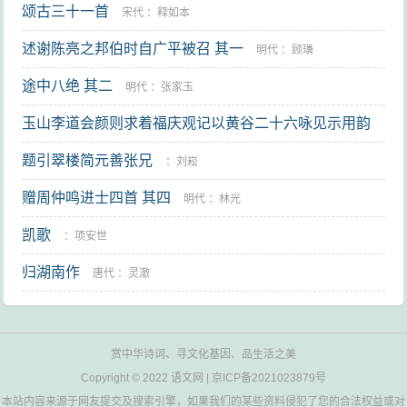
颂古三十一首
宋代
：
释如本
述谢陈亮之邦伯时自广平被召 其一
明代
：
顾璘
途中八绝 其二
明代
：
张家玉
玉山李道会颜则求着福庆观记以黄谷二十六咏见示用韵
以寄 其三
题引翠楼简元善张兄
明代
：
郑真
：
刘崧
赠周仲鸣进士四首 其四
明代
：
林光
凯歌
：
项安世
归湖南作
唐代
：
灵澈
赏中华诗词、寻文化基因、品生活之美
Copyright © 2022
语文网
|
京ICP备2021023879号
本站内容来源于网友提交及搜索引擎，如果我们的某些资料侵犯了您的合法权益或对