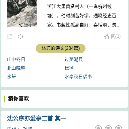
浙江大里黄贤村人（一说杭州钱
塘）。幼时刻苦好学，通晓经史百
家。书载性孤高自好，喜恬淡，勿趋
荣利。长大后，曾漫游江淮间，后隐
赞
(
0)
居杭州西湖，结庐孤山。常驾小舟遍
林逋的诗文(234篇)
游西湖诸寺庙，与高僧诗友相往还。
山中冬日
过芜湖县
每逢客至，叫门童子纵鹤放飞，
林逋
北山晚望
松径
见鹤必棹舟归来。作诗随就随弃，从
水轩
水亭秋日偶书
不留存。1028年（天圣六年）卒。
其侄林彰（朝散大夫）、林彬（盈州
猜你喜欢
令）同至杭州，治丧尽礼。宋仁宗赐
谥“和靖先生”。 ...
沈公序亦爱亭二首 其一
原
繁
拼