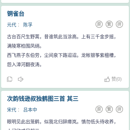
铜雀台
原
繁
拼
元代
：
陈孚
古台百尺生野蒿，昔谁筑此当涂高。上有三千金步摇，
满陵寒柏围凤绡。
西飞燕子东伯劳，尘间泉下路迢迢。龙帐银筝紫檀槽，
怨入漳河翻夜涛。
赞
(
0)
次韵钱逊叔独鹤图三首 其三
原
繁
拼
宋代
：
吕本中
眼明见此出笼鹤，似我北归辞瘴岚。慎勿低头待收养，