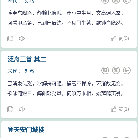
宋代
：
孙觌
吟牵东阁兴，静憩北窗眠。窟小中生月，文高迥入玄。
回看甲乙第，已到巳辰边。不见门生莠，歌钟尚隐然。
赞
(
0)
泛舟三首 其二
原
繁
拼
宋代
：
刘敞
雪消泉似涨，冰解舟可通。操篙不惮冷，环渚故无穷。
歌咏淹短日，醉酣轻朔风。何须万乘相，始辨鸱夷翁。
赞
(
1)
登天安门城楼