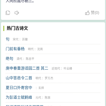
人间欣戚尽朝三。
赞
(
0)
热门古诗文
句
宋代
：
苏辙
门前有垂杨
明代
：
沈周
绝句
清代
：
陈忠平
庚申春重游适园二首 其二
近现代
：
叶云峰
山中答邑令二首
明代
：
罗万杰
夏日口外寄宫中
：
玄烨
为彭道士赋鹤峰
元代
：
陈旅