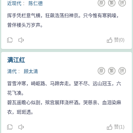
原
繁
拼
近现代
：
陈仁德
挥手凭栏意气横，狂飙浩荡扫神京。只今惟有寒鸦噪，
曾伴楼头万岁声。
赞
(
0)
满江红
原
繁
拼
清代
：
顾太清
冒雪冲寒，崎岖路、马蹄奔走。望不尽、远山冠玉，六
花飞凑。
碧瓦遥瞻心似剖，殡宫展拜浇杯酒。哭慈亲、血泪染麻
衣，斑斑透。
赞
(
1)