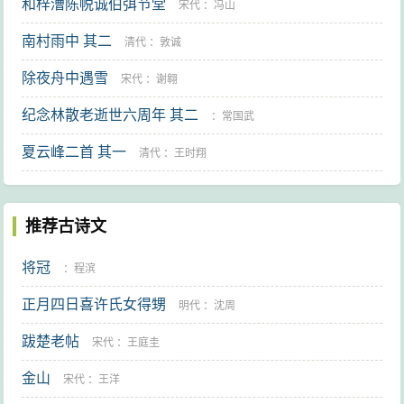
和梓漕陈帨诚伯弭节堂
宋代
：
冯山
南村雨中 其二
清代
：
敦诚
除夜舟中遇雪
宋代
：
谢翱
纪念林散老逝世六周年 其二
：
常国武
夏云峰二首 其一
清代
：
王时翔
推荐古诗文
将冠
：
程滨
正月四日喜许氏女得甥
明代
：
沈周
跋楚老帖
宋代
：
王庭圭
金山
宋代
：
王洋