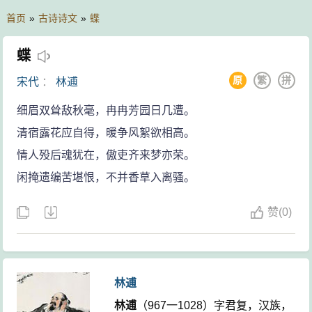
首页
»
古诗诗文
»
蝶
蝶
原
繁
拼
宋代
：
林逋
细眉双耸敌秋毫，冉冉芳园日几遭。
清宿露花应自得，暖争风絮欲相高。
情人殁后魂犹在，傲吏齐来梦亦荣。
闲掩遗编苦堪恨，不并香草入离骚。
赞
(
0)
林逋
林逋
（967一1028）字君复，汉族，