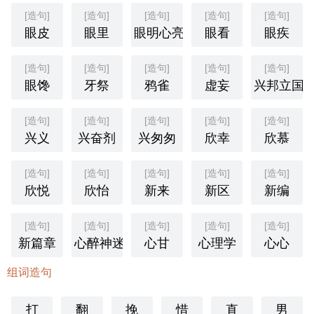
[造句]
[造句]
[造句]
[造句]
[造句]
眼皮
眼里
眼明心亮
眼看
眼疾
[造句]
[造句]
[造句]
[造句]
[造句]
眼馋
牙祭
鸦雀
虚妄
兴邦立国
[造句]
[造句]
[造句]
[造句]
[造句]
兴义
兴奋剂
兴匆匆
欣幸
欣慕
[造句]
[造句]
[造句]
[造句]
[造句]
欣悦
欣怡
新来
新区
新编
[造句]
[造句]
[造句]
[造句]
[造句]
新篇章
心醉神迷
心甘
心理学
心心
组词造句
打
翻
挽
惜
直
男