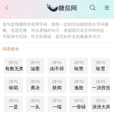
造句是指懂得并使用字词，按照一定的句法规则造出字词通
顺、意思完整、符合逻辑的句子。依据现代语文学科特征，
可延伸为写段、作文的基础，是写好作文的最基本功力。
词语造句
[造句]
[造句]
[造句]
[造句]
[造句]
有教无类
油墨
由不得
咏赞
咏雪
[造句]
[造句]
[造句]
[造句]
[造句]
咏唱
勇决
轶闻
逸散
一决胜负
[造句]
[造句]
[造句]
[造句]
[造句]
一是
一头
一端
一骨碌
泱泱大风