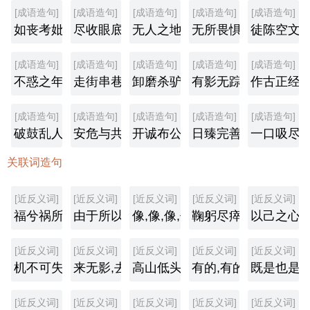
[成语造句]
[成语造句]
[成语造句]
[成语造句]
[成语造句]
如丧考妣
尽收眼底
无人之地
无所畏惧
徒陈空文
[成语造句]
[成语造句]
[成语造句]
[成语造句]
[成语造句]
不惑之年
走街串巷
卸磨杀驴
有影无踪
作古正经
[成语造句]
[成语造句]
[成语造句]
[成语造句]
[成语造句]
破鼓乱人捶
安危与共
开诚布公
日臻完善
一口吸尽
关联词造句
[近反义词]
[近反义词]
[近反义词]
[近反义词]
[近反义词]
福兮祸所伏,祸兮福所倚
由于所以
像,像,像,像
鞠躬尽瘁,死而后已
以己之心,
[近反义词]
[近反义词]
[近反义词]
[近反义词]
[近反义词]
机不可失,失不再来
来无影,去无踪
高山低头,河水让路
有的,有的,有的
既是也是
[近反义词]
[近反义词]
[近反义词]
[近反义词]
[近反义词]