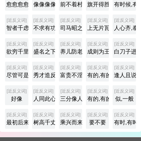
愈愈愈愈
像像像像
前不着村,后不着店
旗开得胜,马到成功
有时候,有
[近反义词]
[近反义词]
[近反义词]
[近反义词]
[近反义词]
智者千虑,必有一失
不求有功,但求无过
司马昭之心,路人皆知
上无片瓦,下无插针之
人心齐,泰
[近反义词]
[近反义词]
[近反义词]
[近反义词]
[近反义词]
欲穷千里目,更上一层楼
盛名之下,其实难副
养儿防老,积谷防饥
成则为王,败则为寇
白刀子进,
[近反义词]
[近反义词]
[近反义词]
[近反义词]
[近反义词]
尽管可是
秀才造反,三年不成
富贵不淫,威武不屈
有的,有的
逢人且说
[近反义词]
[近反义词]
[近反义词]
[近反义词]
[近反义词]
好像
人同此心,心同此理
三分像人,七分像鬼
有的,有的,还有的
似,一般
[近反义词]
[近反义词]
[近反义词]
[近反义词]
[近反义词]
最初后来
树高千丈,叶落归根
乘兴而来,败兴而归
要不要
有时,有时