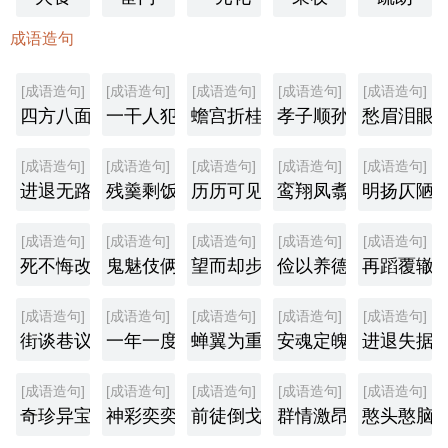
成语造句
[成语造句]
[成语造句]
[成语造句]
[成语造句]
[成语造句]
四方八面
一干人犯
蟾宫折桂
孝子顺孙
愁眉泪眼
[成语造句]
[成语造句]
[成语造句]
[成语造句]
[成语造句]
进退无路
残羹剩饭
历历可见
鸾翔凤翥
明扬仄陋
[成语造句]
[成语造句]
[成语造句]
[成语造句]
[成语造句]
死不悔改
鬼魅伎俩
望而却步
俭以养德
再蹈覆辙
[成语造句]
[成语造句]
[成语造句]
[成语造句]
[成语造句]
街谈巷议
一年一度
蝉翼为重
安魂定魄
进退失据
[成语造句]
[成语造句]
[成语造句]
[成语造句]
[成语造句]
奇珍异宝
神彩奕奕
前徒倒戈
群情激昂
憨头憨脑