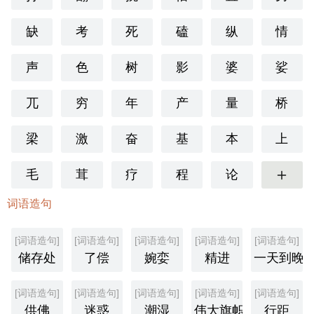
缺
考
死
磕
纵
情
声
色
树
影
婆
娑
兀
穷
年
产
量
桥
梁
激
奋
基
本
上
毛
茸
疗
程
论
更多
词语造句
[词语造句]
[词语造句]
[词语造句]
[词语造句]
[词语造句]
储存处
了偿
婉娈
精进
一天到晚
[词语造句]
[词语造句]
[词语造句]
[词语造句]
[词语造句]
供佛
迷惑
潮湿
伟大旗帜
行距