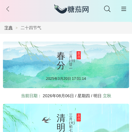
字典
二十四节气
春
二
农
月
历
(小)
分
廿
一
2025年3月20日 17:01:14
当前日期：
2026年08月06日 / 星期四 / 明日
立秋
清
三
农
月
历
(大)
明
初
七