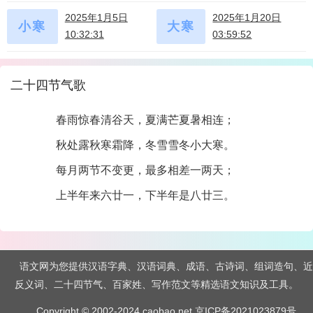
十月(大)十八
十一月(大)初二
2025年1月5日
2025年1月20日
小寒
大寒
10:32:31
03:59:52
十二月(小)初六
十二月(小)廿一
二十四节气歌
春雨惊春清谷天，夏满芒夏暑相连；
秋处露秋寒霜降，冬雪雪冬小大寒。
每月两节不变更，最多相差一两天；
上半年来六廿一，下半年是八廿三。
语文网为您提供汉语字典、汉语词典、成语、古诗词、组词造句、近
反义词、二十四节气、百家姓、写作范文等精选语文知识及工具。
Copyright © 2002-2024 caobao.net
京ICP备2021023879号