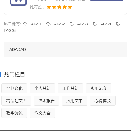
推荐度：
方面还是有些问题，更是有时候的工作会比较的'混乱，没有
一个既定的秩序，没有较好的工作安排。虽然个人在面对工
热门标签:
TAGS1
TAGS2
TAGS3
TAGS4
作的时候也是有付出较多的努力，但还是会因为经验的不
TAGS5
足，而没有办法得到更好的解决。所以在自己的工作方面还
有较多的事项是需要摆正姿态的，而在未来的时间上也是需
ADADAD
要付出更多的心血去有更多的努力。
面对接下来的工作，我会更加努力地去面对，就想要自
热门栏目
己能够在生活招找寻到自己真正的奋斗目标，有重点地去进
行改变自我，在工作中去成就更棒的自己!
企业文化
个人总结
工作总结
实用范文
精品范文库
述职报告
应用文书
心得体会
物业个人工作总结范文简短3
教学资源
作文大全
总结回顾。