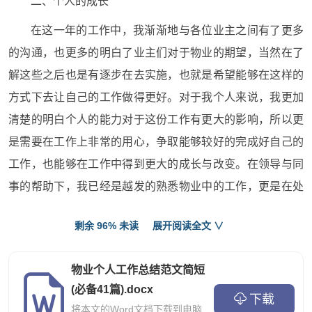
二、个人的成长
在这一年的工作中，我渐渐地与各位业主之间有了更多
的沟通，也更多的明白了业主们对于物业的期望，当然在了
解这些之后也是有逐步在去实施，也就是希望能够在这样的
方式下去让自己的工作做得更好。对于我个人来说，我更加
清楚的明白个人的能力对于这份工作有更大的影响，所以更
是需要在工作上非常的用心，争取能够较好的完成好自己的
工作，也能够在工作中得到更大的成长与改变。在领导与同
事的帮助下，我已经是越发的熟悉物业中的工作，更是在处
理事务上得到了更多的锻炼，也总结了不少个人的经验，同
剩余 96% 未读
展开阅读全文 ∨
时在每天的工作越发的熟练，可以较快的解决好问题。
三、存在的问题
物业个人工作总结范文简短
在平时的处理业主的问题上还是会有些的拖拉，像是业
(必备41篇).docx
下载
将本文的Word文档下载到电脑
主反映的问题，没有办法及时的去跟进。在自己的工作安排