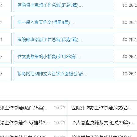
04
医院保洁思想工作总结(汇总6篇)…
10-25 
03
非一般的夏天作文(通用4篇)…
10-26 
01
医院跟班培训工作总结(优选3篇)…
10-28 
03
作文我盆里的小松鼠(实用36篇)…
10-25 
05
多彩的活动作文六百字点面结合(必…
10-26 
汛工作总结(热门15篇)…
10-23
医院牙防办工作总结范文(合…
法工作总结个人(推荐3…
10-23
个人复盘总结范文(汇总39篇)…