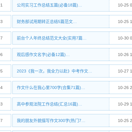
01
公司实习工作总结五篇(必备18篇)…
10-25 
03
财务部试用期转正总结5篇范文…
10-25 
07
前台个人年终总结范文大全(实用7篇…
10-30 
06
观后感作文名字(必备12篇)…
10-26 
05
2023《我一次，我全力以赴》中考作文…
10-27 
04
作文什么在我心里700字(合集71篇)…
10-26 
03
高中参观法院工作总结(汇总16篇)…
10-29 
07
我的朋友外貌描写作文300字(热门7…
10-25 