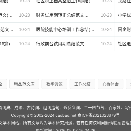
总结(…
10-23
社区矫正档案整治工作总结(…
10-23
铁路社
范文(…
10-23
财务试用期转正总结范文…
10-23
小学优
篇范文…
10-24
医院技能中心培训工作总结(…
10-24
国企财
6篇)…
10-24
行政前台试用期总结范文…
10-24
社区退
全
精品范文库
教学资源
工作总结
心得体会
语词典、成语、古诗词、组词造句、近反义词、二十四节气、百家姓、写
Copyright © 2002-2024 caobao.net
京ICP备2021023879号
学术网站，所有文章均为学术研究用途，若有任何权利问题请联系管理员QQ
更新时间：2026-08-07 16:24:26