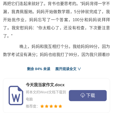
再把它们连起来就好了。背书也要思考的。”妈妈背得一字不
漏，我真佩服她。妈妈开始做数学题，5分钟就完成了，我
开始批作业，妈妈忘写了一个答案，100分和妈妈说拜拜
了。我安慰妈妈：“你太粗心了，还没有检查，下次要注意
了。”
晚上，妈妈和我互相打个分。我给妈妈99分，因为
数学考试没有满分；妈妈也给我打了99分，因为我只顾着炒
菜没有煮饭。
剩余 84% 未读
展开阅读全文 ∨
我觉得这个角色互换的游戏可真好玩，同时也觉得
做个当家的人可真不容易，今天干了半天的家务，还出题目
今天我当家作文.docx
批改作业，都没有休息的时间，坐下来的时候腿都麻了。我
将本文的Word文档下载到
下载
以后一定要自觉学习，不让妈妈这么操心了！
电脑
推荐度：