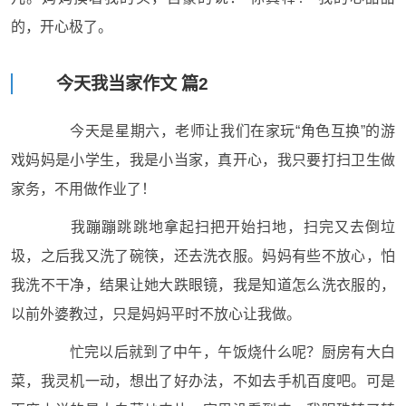
的，开心极了。
今天我当家作文 篇2
今天是星期六，老师让我们在家玩“角色互换”的游
戏妈妈是小学生，我是小当家，真开心，我只要打扫卫生做
家务，不用做作业了！
我蹦蹦跳跳地拿起扫把开始扫地，扫完又去倒垃
圾，之后我又洗了碗筷，还去洗衣服。妈妈有些不放心，怕
我洗不干净，结果让她大跌眼镜，我是知道怎么洗衣服的，
以前外婆教过，只是妈妈平时不放心让我做。
忙完以后就到了中午，午饭烧什么呢？厨房有大白
菜，我灵机一动，想出了好办法，不如去手机百度吧。可是