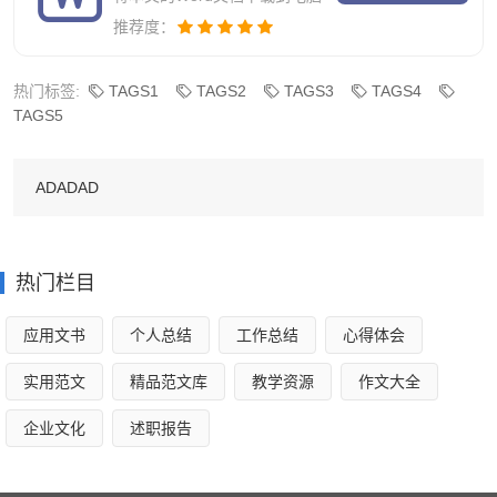
2、对辖区单位进行安全生产日常巡查记录，及时的录
推荐度：
入电脑系统。
热门标签:
3、对突发的安全事故及时写汇报材料向上级汇报。
TAGS1
TAGS2
TAGS3
TAGS4
TAGS5
4、认真做好每月消防检查验收的汇报材料。
三、经济科普工作。
ADADAD
1、定期上报本辖区无牌无照经营的单位，本年内共查
实有21家无牌无照经营单位，并当场通知单位及时去办理执
热门栏目
照，其中7家目前已经办理执照。
应用文书
个人总结
工作总结
心得体会
2、定期进行地下加工厂、食品安全检查，并及时上报
实用范文
精品范文库
教学资源
作文大全
上级单位。
企业文化
述职报告
3、定期联络商会成员，辖区内共有5家商会成员单位。
4、**辖区单位及辖区居民进行科普教育讲座等，为20xx