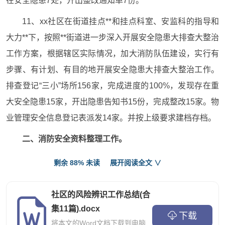
在安全隐患7处，开出整改通知单7份。
11、xx社区在街道挂点**和挂点科室、安监科的指导和
大力**下，按照**街道进一步深入开展安全隐患大排查大整治
工作方案，根据辖区实际情况，加大消防队伍建设，实行有
步骤、有计划、有目的地开展安全隐患大排查大整治工作。
排查登记“三小”场所156家，完成进度的100%，发现存在重
大安全隐患15家，开出隐患告知书15份，完成整改15家。物
业管理安全信息登记表派发14家。并按上级要求建档存档。
二、消防安全资料整理工作。
1、在“xx社区三小场所火灾隐患重点地区整治工作”，认
剩余 88% 未读
展开阅读全文 ∨
真做好资料及图片的收集、整理，按上级的'工作要求及步
骤，做好迎检的六个文件合，在街道检查中，评分排名第
社区的风险辨识工作总结(合
一，并顺利接受了区及市的检查验收。
集11篇).docx
下载
将本文的Word文档下载到电脑