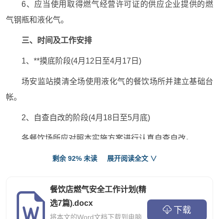
6、应当使用取得燃气经营许可证的供应企业提供的燃
气钢瓶和液化气。
三、时间及工作安排
1、**摸底阶段(4月12日至4月17日)
场安监站摸清全场使用液化气的餐饮场所并建立基础台
帐。
2、自查自改的阶段(4月18日至5月底)
各餐饮场所应对照本实施方案进行认真自查自改。
4、督查和总结阶段(6月至7月)
剩余 92% 未读
展开阅读全文 ∨
场安监站加强检查，同时配合县专项治理**小组的检查
餐饮店燃气安全工作计划(精
工作。
选7篇).docx
下载
将本文的Word文档下载到电脑