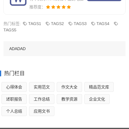
餐饮店燃气安全工作计划2
推荐度：
一、指导思想
热门标签:
TAGS1
TAGS2
TAGS3
TAGS4
TAGS5
本学期，我校安全工作进一步加强以学校安全为本的各
项安全治理工作，警钟长鸣，常抓不懈，根据教育部《学生
ADADAD
伤害事故处理办法》及学校安全治理条例、上级各部门安全
工作要求和学校工作打算，根据新的形势，加强学校安全防
范措施，切实加强学校安全工作治理，增强师生安全认识，
热门栏目
完善学校内部安全治理体制，形成齐抓共管学校安全弟靛
系，避免各类事故的发生。
心得体会
实用范文
作文大全
精品范文库
二、实施方案
述职报告
工作总结
教学资源
企业文化
求新务实严治理，追求规范显安全。留意*时安全教育，
个人总结
应用文书
致力防范，狠抓安全治理质量，按照谁主管谁负责的原则，
层层落实安全工作措施，层层签订安全责任书，明确各自的