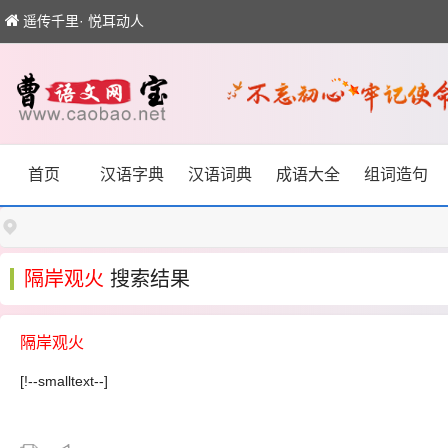
遥传千里· 悦耳动人
首页
汉语字典
汉语词典
成语大全
组词造句
隔岸观火
搜索结果
隔岸观火
[!--smalltext--]