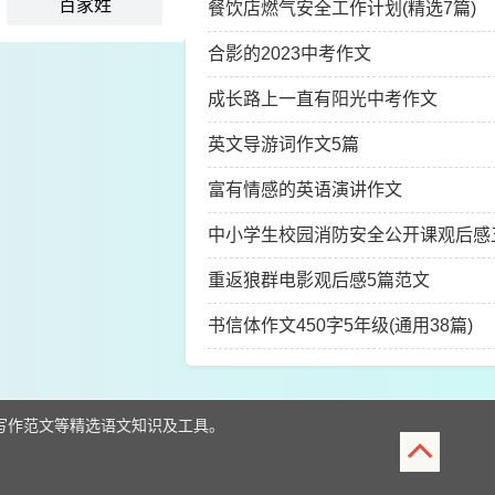
百家姓
餐饮店燃气安全工作计划(精选7篇)
合影的2023中考作文
成长路上一直有阳光中考作文
英文导游词作文5篇
富有情感的英语演讲作文
中小学生校园消防安全公开课观后感
范文
重返狼群电影观后感5篇范文
书信体作文450字5年级(通用38篇)
写作范文等精选语文知识及工具。