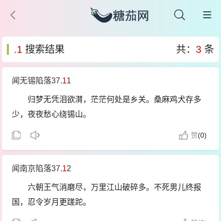
.1
搜索结果
共：
3
条
闻无锡陷落37
.1
1
归梦无凭泪欲潸，茫茫何处是乡关。桑麻鸡犬存多
少，夜夜愁心绕锡山。
赞
(
0)
闻南京陷落37
.1
2
六朝王气消磨尽，万里江山破碎多。不死男儿终报
国，忍令岁月更蹉跎。