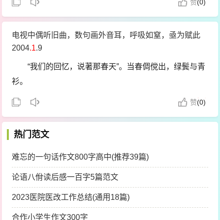
赞
(
0)
电视中偶听旧曲，数句画外音耳，呼吸如窒，亟为赋此
2004
.1
.9
“我们的回忆，说著那春天”。当春倜傥出，绿鬓与青
衫。
青春满我手，挥霍何洒然。左挥及流水，右挥遍高
赞
(
0)
山。
热门范文
得我青春气，万物生光颜。流水碧如洗，高山润如
烟。
难忘的一句话作文800字高中(推荐39篇)
雀跃随我步，行游天地间。天得以不老，地得长绵
论语八佾读后感一百字5篇范文
延。
2023医院医改工作总结(通用18篇)
载覆我躯足，昼夜行蹁跹。夜得生奇光，昼得无尘
合作小学生作文300字