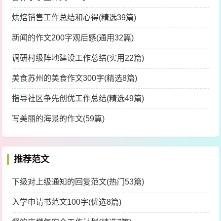
喧；
烘焙销售工作总结和心得(精选39篇)
冬得如春暖，夏得成冰泉；逐我不忍去，绕我长盘
新闻的作文200字观后感(通用32篇)
旋。
调研村级阵地建设工作总结(实用22篇)
嗟我挥青春，一路何欣欢。岂意造物限，此物惟稀
艰。
美食苏州的美食作文300字(精选8篇)
一挥一散失，去者不来还。万物日勃发，我体日萎
指导社区争先创优工作总结(精选49篇)
蔫。
写美丽的海景的作文(59篇)
一步犹少日，二步竟中年。更欲前举足，举足已蹒
跚。
推荐范文
停步独啜泣，啜泣春天边。泣尽继以歌，歌苦须谁
怜：“我们在回忆，回忆那春天”。
下级对上级通知的回复范文(热门53篇)
入学申请书范文100字(优选8篇)