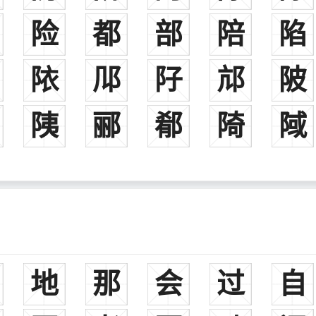
险
都
部
陪
陷
䧇
䢳
䦻
邟
陂
䧅
郦
郩
陭
䧕
地
那
会
过
自