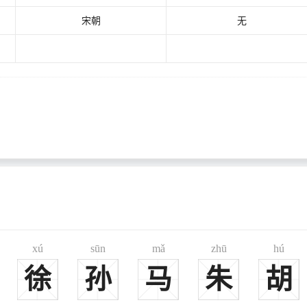
宋朝
无
xú
sūn
mǎ
zhū
hú
徐
孙
马
朱
胡
鲁大夫氏。《左传》司马牛卒于鲁东郭门外，阬氏即其家也。”《姓氏考略