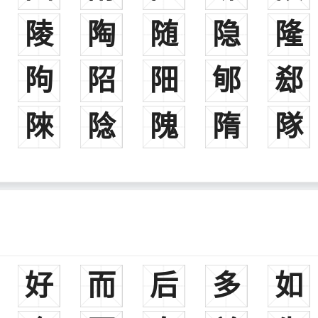
陵
陶
随
隐
隆
䧁
䧂
䧃
郇
郄
䧒
䧔
隗
隋
隊
好
而
后
多
如