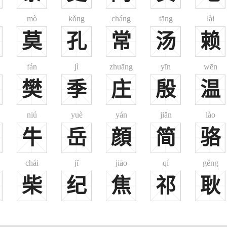
mò
kǒng
cháng
tāng
lài
莫
孔
常
汤
赖
fán
jì
zhuāng
yīn
wēn
樊
季
庄
殷
温
niú
yuè
yán
jiǎn
lào
牛
岳
顔
简
骆
chái
jǐ
jiāo
qí
gěng
柴
纪
焦
祁
耿