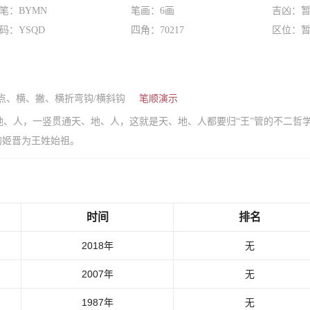
笔：BYMN
笔画：6画
吉凶：
码：YSQD
四角：70217
区位：
点、横、撇、横折弯钩/横斜钩
笔顺演示
、人，一竖贯通天、地、人，这就是天、地、人都要归“王”管的不二哲学
的姬晋为王姓始祖。
时间
排名
2018年
无
2007年
无
1987年
无