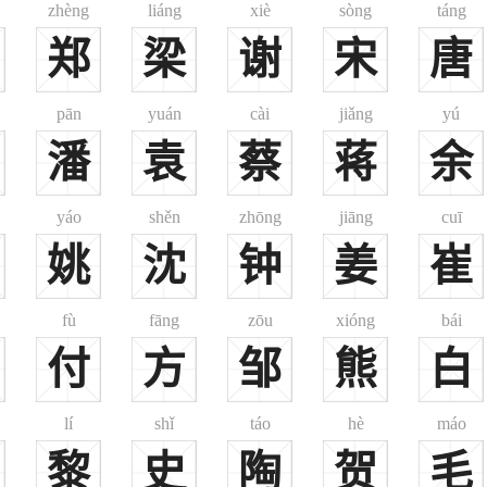
zhèng
liáng
xiè
sòng
táng
。似应入平声，音kōng。)
郑
梁
谢
宋
唐
十四年》：“司马牛卒于鲁郭门之外，阬氏葬诸丘舆。”[注疏]：阬，苦康反
pān
yuán
cài
jiǎng
yú
潘
袁
蔡
蒋
余
考略》)(2)“以居住地为姓氏。‘当是居于阬，遂以为氏。’(《姓氏考略
yáo
shěn
zhōng
jiāng
cuī
姚
沈
钟
姜
崔
(故城在今山东费县西)，见《左传》。
fù
fāng
zōu
xióng
bái
付
方
邹
熊
白
lí
shǐ
táo
hè
máo
黎
史
陶
贺
毛