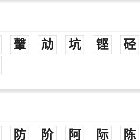
䡰
劥
坑
铿
硁
防
阶
阿
际
陈