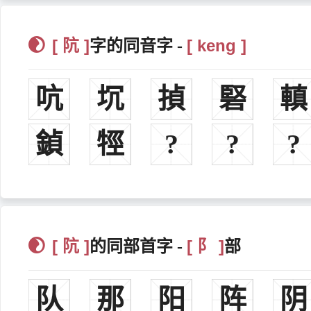
[ 阬 ]
[ keng ]
字的同音字 -
吭
坈
揁
硻
䡩
鍞
牼
?
?
?
[ 阬 ]
[ 阝 ]
的同部首字 -
部
队
那
阳
阵
阴