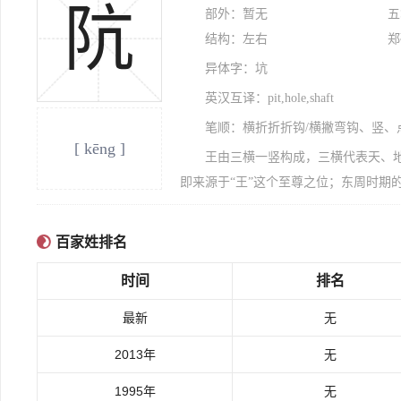
阬
部外：暂无
五
结构：左右
郑
异体字：坑
英汉互译：pit,hole,shaft
笔顺：横折折折钩/横撇弯钩、竖、
[ kēng ]
王由三横一竖构成，三横代表天、地
即来源于“王”这个至尊之位；东周时期
百家姓排名
时间
排名
最新
无
2013年
无
1995年
无