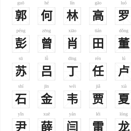
guō
hé
lín
gāo
luó
云：“当是居于阬，遂以为氏。”(按：《左传·注疏》：“阬，苦康反”
郭
何
林
高
罗
kàng
二、
阬
罕见姓氏。《续通志·氏族略》收载，归“去声”部。《左传·哀公
péng
zēng
xiāo
tián
dǒng
gāng
三、
阬
彭
曾
肖
田
董
《姓氏词典》收载并注此音。其注云：
1、“《左传》司马牛卒于鲁郭门之外，阬氏葬诸丘舆。”(《姓氏
考。
sū
lǚ
dīng
rén
lú
四、
阬
苏
吕
丁
任
卢
阬姓起源：
1、春秋时鲁大夫有阬氏。司马牛卒于鲁郭门外，阬氏葬诸丘舆
shí
jīn
wéi
jiǎ
xià
2、当系居于阬，遂以为氏。
石
金
韦
贾
夏
堂号
yǐn
xuē
yán
léi
lóng
尹
薛
闫
雷
龙