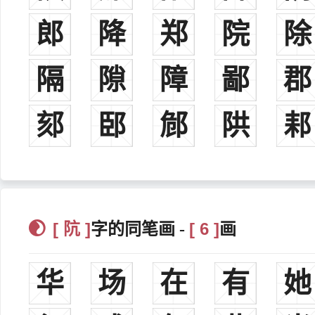
郎
降
郑
院
除
隔
隙
障
鄙
郡
郂
䢻
䣀
䧆
䣂
[ 阬 ]
[ 6 ]
字的同笔画 -
画
华
场
在
有
她