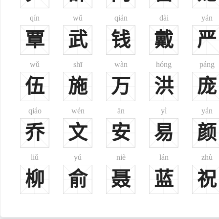
qín
wǔ
qián
dài
yán
覃
武
钱
戴
严
wǔ
shī
wàn
hóng
páng
伍
施
万
洪
庞
qiáo
wén
ān
yì
yán
乔
文
安
易
颜
liǔ
yú
niè
lán
zhù
柳
俞
聂
蓝
祝