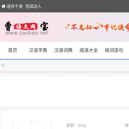
遥传千里· 悦耳动人
首页
汉语字典
汉语词典
成语大全
组词造句
读音：kēng
拼