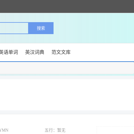
英语单词
英汉词典
范文文库
YMN
五行：暂无