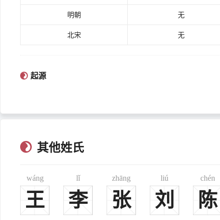
明朝
无
北宋
无
内容来源于:www.caobao.net
起源
历史名人
其他姓氏
郡望
wáng
lǐ
zhāng
liú
chén
姓氏源流
王
李
张
刘
陈
kēng
一、
阬
现行较罕见姓氏。今广东之高要、广西之田林等地有分布。《