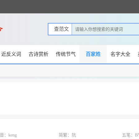
近反义词
古诗赏析
传统节气
百家姓
名字大全
音：keng
简繁：阬
五笔：B