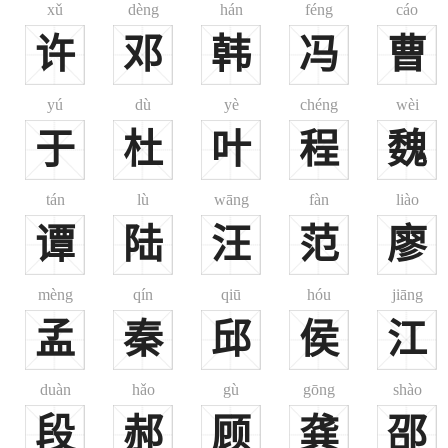
xǔ
dèng
hán
féng
cáo
许
邓
韩
冯
曹
。或音 kēng。
yú
dù
yè
chéng
wèi
于
杜
叶
程
魏
》)故址在今河南临汝县东二十六里。”《汉语大字典》音kēng，姑兼收以备
tán
lù
wāng
fàn
liào
谭
陆
汪
范
廖
mèng
qín
qiū
hóu
jiāng
孟
秦
邱
侯
江
duàn
hǎo
gù
gōng
shào
段
郝
顾
龚
邵