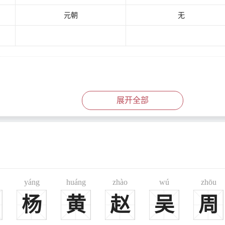
元朝
无
展开全部
yáng
huáng
zhào
wú
zhōu
杨
黄
赵
吴
周
续通志·氏族略》收载，归“去声”部。其注引《古今姓氏书辨证》曰：“