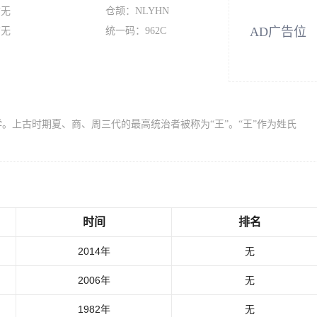
暂无
仓颉：NLYHN
AD广告位
暂无
统一码：962C
。上古时期夏、商、周三代的最高统治者被称为“王”。“王”作为姓氏
时间
排名
2014年
无
2006年
无
1982年
无