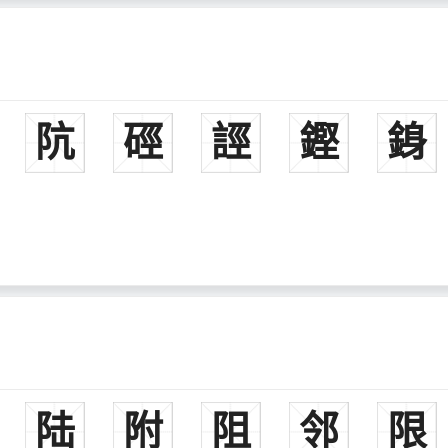
阬
硜
誙
鏗
銵
陆
附
阻
邻
限