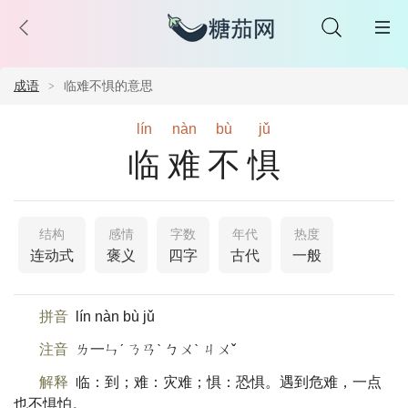
成语
临难不惧的意思
lín
nàn
bù
jǔ
临难不惧
结构
感情
字数
年代
热度
连动式
褒义
四字
古代
一般
拼音
lín nàn bù jǔ
注音
ㄌ一ㄣˊ ㄋㄢˋ ㄅㄨˋ ㄐㄨˇ
解释
临：到；难：灾难；惧：恐惧。遇到危难，一点
也不惧怕。