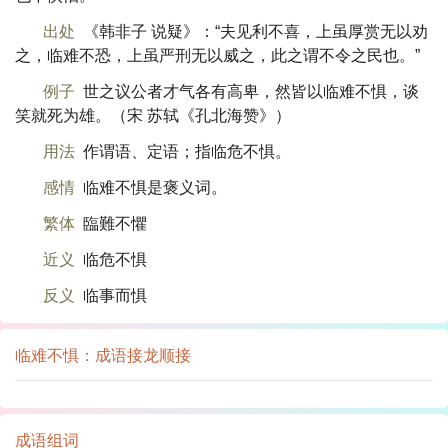
出处
《韩非子 说疑》：“夫见利不喜，上虽厚赏无以劝
之，临难不恐，上虽严刑无以威之，此之谓不令之民也。”
例子
世之议公者才气各有高卑，然皆以临难不惧，谈
笑就死为雄。（宋 苏轼《孔北海赞》）
用法
作谓语、定语；指临危不惧。
感情
临难不惧是褒义词。
繁体
臨難不懼
近义
临危不惧
反义
临事而惧
临难不惧：成语接龙顺接
成语组词