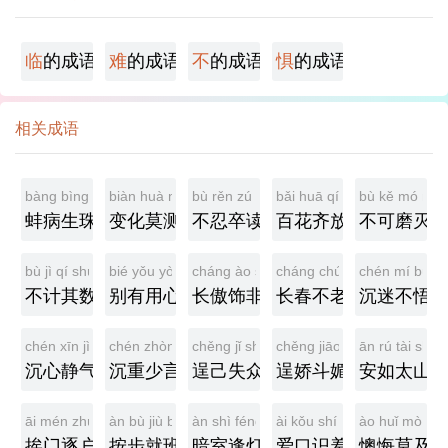
临
的成语
难
的成语
不
的成语
惧
的成语
相关成语
bàng bìng shēng zhū
biàn huà mò cè
bù rěn zú dú
bǎi huā qí fàng
bù kě mó miè
蚌病生珠
变化莫测
不忍卒读
百花齐放
不可磨灭
bù jì qí shù
bié yǒu yòng xīn
cháng ào shì fēi
cháng chún bù lǎo
chén mí bù w
不计其数
别有用心
长傲饰非
长春不老
沉迷不悟
chén xīn jìng qì
chén zhòng shǎo yán
chěng jǐ shī zhòng
chěng jiāo dòu mèi
ān rú tài shān
沉心静气
沉重少言
逞己失众
逞娇斗媚
安如太山
āi mén zhú hù
àn bù jiù bān
àn shì féng dēng
ài kǒu shí xiū
ào huǐ mò jí
挨门逐户
按步就班
暗室逢灯
爱口识羞
懊悔莫及