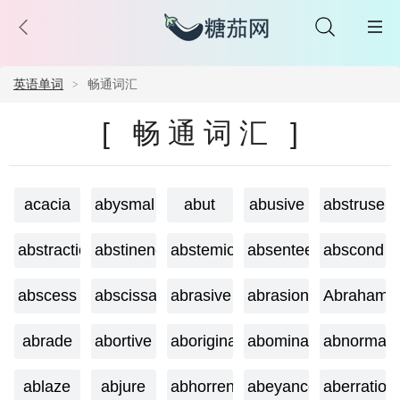
英语单词
畅通词汇
[ 畅通词汇 ]
acacia
abysmal
abut
abusive
abstruse
abstraction
abstinence
abstemious
absentee
abscond
abscess
abscissa
abrasive
abrasion
Abraham
abrade
abortive
aboriginal
abominable
abnormalit
ablaze
abjure
abhorrent
abeyance
aberration