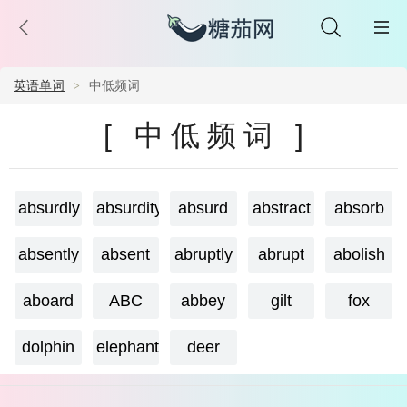
英语单词
中低频词
[ 中低频词 ]
absurdly
absurdity
absurd
abstract
absorb
absently
absent
abruptly
abrupt
abolish
aboard
ABC
abbey
gilt
fox
dolphin
elephant
deer