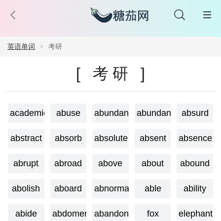
英语单词
考研
[ 考研 ]
academic
abuse
abundant
abundance
absurd
abstract
absorb
absolute
absent
absence
abrupt
abroad
above
about
abound
abolish
aboard
abnormal
able
ability
abide
abdomen
abandon
fox
elephant