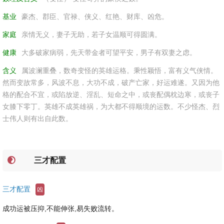
基业
豪杰、郡臣、官禄、侠义、红艳、财库、凶危。
家庭
亲情无义，妻子无助，若子女温顺可得圆满。
健康
大多破家病弱，先天带金者可望平安，男子有双妻之虑。
含义
属波澜重叠，数奇变怪的英雄运格。秉性颖悟，富有义气侠情。
然而变故常多，风波不息，大功不成，破产亡家，好运难遂。又因为他
格的配合不宜，或陷放逆、淫乱、短命之中，或丧配偶枕边寒，或丧子
女膝下零丁。英雄不成英雄祸，为大都不得顺境的运数。不少怪杰、烈
士伟人则有出自此数。
三才配置
三才配置
凶
成功运被压抑,不能伸张,易失败流转。