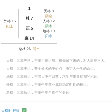
1
天格 8
阴金
杜 7
外格 15
人格 12
阴木
阳土
正 5
地格 19
阳水
豪 14
总格 26
阴土
天格，又称先格，主掌祖传运势。祖先留下来的，对人影响不大。
人格，又称主运，整个姓名的中心点，决定人一生的命运。
地格，又称前运，主管人中年以前，求学与事业初期的机运。
外格，又称副运，主掌中年事业成熟稳定时期的机运。
总格，又称后运，主掌中年至晚年的命运。
天格8· 解析
吉