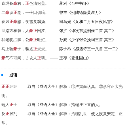
直绳备
豪
右，
正
色清冠盖。
—— 蒋冽《台中书怀》
二
豪
谈
正
剧，一坐口俱喑。
—— 曾丰《别陆德隆黄叔万》
春风
正
豪
怒，夜雪复飘扬。
—— 司马光《又和二月五日夜风雪》
世路方榛棘，人
豪
正
网罗。
—— 张扩《悼次东提刑侄二首 其二》
我老犹占鵩，公
豪
正
吐虹。
—— 孙觌《少保张公挽词三首 其三》
马上骄
豪
子，驱逐
正
蚩蚩。
—— 陈子昂《感遇诗三十八首 三十二》
豪
气不可问，古坟人
正
耕。
—— 王存《登北固山》
成语
正
正
经经
—— 取自《成语大全》
解释：①严肃而认真。②形容正大光
明。
端人
正
士
—— 取自《成语大全》
解释：指端庄正直的人。
反
正
拨乱
—— 取自《成语大全》
解释：治理乱世，使之恢复安定、正
常。