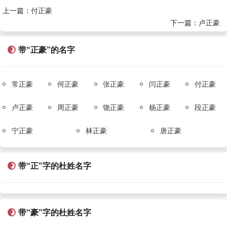
上一篇：
付正豪
下一篇：
卢正豪
带“正豪”的名字
常正豪
何正豪
张正豪
闫正豪
付正豪
卢正豪
周正豪
饶正豪
杨正豪
段正豪
宁正豪
林正豪
唐正豪
带“正”字的杜姓名字
带“豪”字的杜姓名字