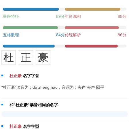
星座特征
89分
生肖属相
88分
五格数理
84分
传统解析
86分
杜
正
豪
杜正豪
名字字音
“杜正豪”读音为：dù zhèng háo，音调为：去声 去声 阳平
和"杜正豪"读音相同的名字
杜正豪
名字字型