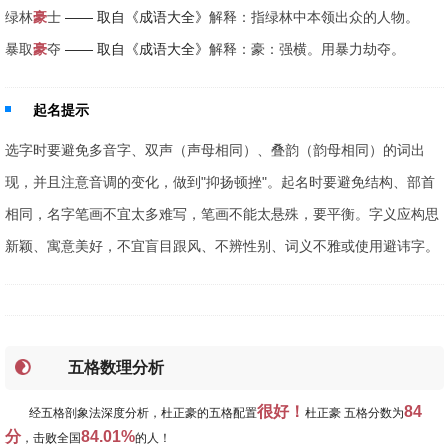
绿林
豪
士
—— 取自《成语大全》
解释：指绿林中本领出众的人物。
暴取
豪
夺
—— 取自《成语大全》
解释：豪：强横。用暴力劫夺。
起名提示
选字时要避免多音字、双声（声母相同）、叠韵（韵母相同）的词出
现，并且注意音调的变化，做到"抑扬顿挫"。起名时要避免结构、部首
相同，名字笔画不宜太多难写，笔画不能太悬殊，要平衡。字义应构思
新颖、寓意美好，不宜盲目跟风、不辨性别、词义不雅或使用避讳字。
五格数理分析
很好！
84
经五格剖象法深度分析，杜正豪的五格配置
杜正豪 五格分数为
分
84.01%
，击败全国
的人！