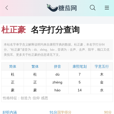
杜正豪
名字打分查询
本站名字单字含义解释说明均来自康熙字典的数据。杜正豪，本名字打分84
分。“杜正豪”读音为：dù、zhèng、háo，音调为：去声、去声、阳平，顺口又优
美悦耳。更多关于杜正豪的信息请见下文。
简体
繁体
拼音
康熙笔划
字意五行
杜
杜
dù
7
木
正
正
zhèng
5
金
豪
豪
háo
14
水
性格特征：
创造力
信仰
感恩
好听内涵
91分
国学得分
90分