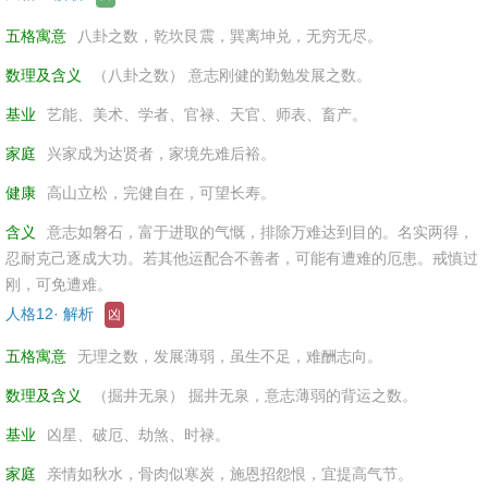
五格寓意
八卦之数，乾坎艮震，巽离坤兑，无穷无尽。
数理及含义
（八卦之数） 意志刚健的勤勉发展之数。
基业
艺能、美术、学者、官禄、天官、师表、畜产。
家庭
兴家成为达贤者，家境先难后裕。
健康
高山立松，完健自在，可望长寿。
含义
意志如磐石，富于进取的气慨，排除万难达到目的。名实两得，
忍耐克己逐成大功。若其他运配合不善者，可能有遭难的厄患。戒慎过
刚，可免遭难。
人格12· 解析
凶
五格寓意
无理之数，发展薄弱，虽生不足，难酬志向。
数理及含义
（掘井无泉） 掘井无泉，意志薄弱的背运之数。
基业
凶星、破厄、劫煞、时禄。
家庭
亲情如秋水，骨肉似寒炭，施恩招怨恨，宜提高气节。