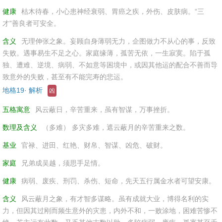
健康
枯木待春，小心患神经衰弱、胃癌之疾，外伤、皮肤病。“三
才”善良者可安全。
含义
无理伸张之象。妄顾自身薄弱无力，企图做力不从心的事，反致
失败。遇事易生不足之心。家庭缘薄，孤苦无依，一生寂寞。陷于孤
独、遭难、逆境、病弱、不如意等困境中，或因其他运的配合不善而导
致意外的失败，甚至有不能完寿的悲运。
地格19· 解析
凶
五格寓意
风云蔽日，辛苦重来，虽有智谋，万事挫折。
数理及含义
（多难） 多灾多难，遮云蔽月的辛苦重来之数。
基业
官禄、进田、红艳、财帛、智谋、凶危、破财。
家庭
兄弟成吴越，须思手足情。
健康
病弱、废疾、刑罚、杀伤、短命，先天五行属金水者可望安康。
含义
风云蔽月之象，有才智多谋略。虽有成就大业，博得名利的实
力，但因其过刚而频生意外的灾患，内外不和，一败涂地，困难苦惨不