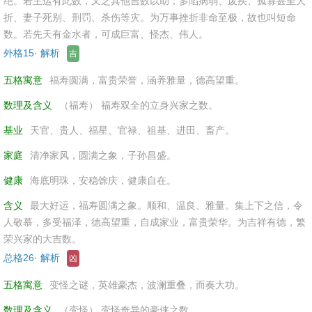
绝。若主运有此数，又乏其他吉数以助，多陷病弱、废疾、孤寡甚至夭
折、妻子死别、刑罚、杀伤等灾。为万事挫折非命至极，故也叫短命
数。若先天有金水者，可成巨富、怪杰、伟人。
外格15· 解析
吉
五格寓意
福寿圆满，富贵荣誉，涵养雅量，德高望重。
数理及含义
（福寿） 福寿双全的立身兴家之数。
基业
天官、贵人、福星、官禄、祖基、进田、畜产。
家庭
清净家风，圆满之象，子孙昌盛。
健康
海底明珠，安稳馀庆，健康自在。
含义
最大好运，福寿圆满之象。顺和、温良、雅量。集上下之信，令
人敬慕，多受福泽，德高望重，自成家业，富贵荣华。为吉祥有德，繁
荣兴家的大吉数。
总格26· 解析
凶
五格寓意
变怪之谜，英雄豪杰，波澜重叠，而奏大功。
数理及含义
（变怪） 变怪奇异的豪侠之数。