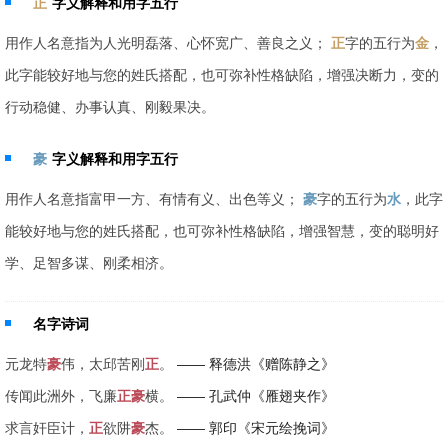
正
字义解释和用字五行
用作人名意指为人光明磊落、心怀宽广、善良之义；
正
字的五行为
金
，
此字能较好地与您的姓氏搭配，也可弥补性格缺陷，增强决断力，变的
行动稳健、办事认真、刚毅果决。
豪
字义解释和用字五行
用作人名意指富甲一方、有情有义、出色等义；
豪
字的五行为
水
，此字
能较好地与您的姓氏搭配，也可弥补性格缺陷，增强智慧，变的聪明好
学、足智多谋、刚柔相济。
名字诗词
元龙特
豪
伟，太邱苦刚
正
。
—— 释德洪《赠陈静之》
传闻此洲外，飞廉
正
豪
横。
—— 孔武仲《雁翅夹作》
求言奸臣计，
正
欲阱
豪
杰。
—— 郭印《宋元绘挽词》