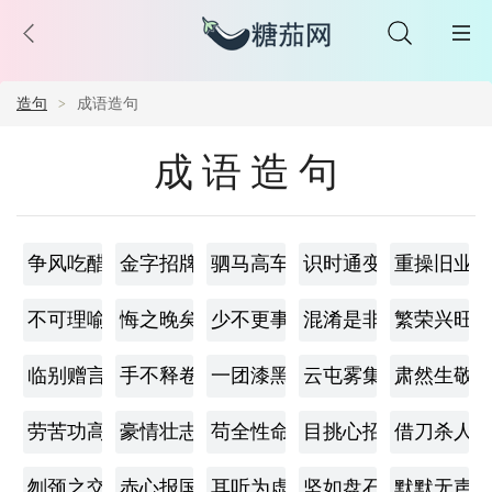
造句
成语造句
成语造句
争风吃醋
金字招牌
驷马高车
识时通变
重操旧业
不可理喻
悔之晚矣
少不更事
混淆是非
繁荣兴旺
临别赠言
手不释卷
一团漆黑
云屯雾集
肃然生敬
劳苦功高
豪情壮志
苟全性命
目挑心招
借刀杀人
刎颈之交
赤心报国
耳听为虚
坚如盘石
默默无声