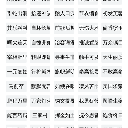
引蛇出洞
拾遗补缺
贻人口实
节衣缩食
初发芙蓉
其乐融融
自坏长城
前歌后舞
无伤大雅
偷香窃玉
呵欠连天
自愧弗如
冶容诲淫
推诚置腹
万众瞩目
宰相肚里好撑船
转眼即逝
寻事生非
触手可及
天生丽质
一元复始
行将就木
旗帜鲜明
攀高接贵
不敢高攀
马前卒
默默无言
如鲠在喉
凄风苦雨
卖国求荣
鹏程万里
万家灯火
钩玄提要
我见犹怜
顾盼生姿
能言巧辩
三家村
挥金如土
抚今思昔
饱食终日