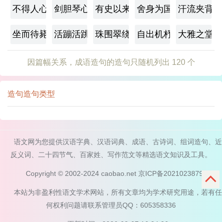
不得人心
剑胆琴心
有史以来
舍身为国
汗流夹背
坐而待毙
活蹦活跳
珠围翠绕
自出机杼
大雅之堂
因篇幅关系，成语造句的造句只随机列出 120 个
造句造句类型
语文网为您提供汉语字典、汉语词典、成语、古诗词、组词造句、近
反义词、二十四节气、百家姓、写作范文等精选语文知识及工具。
Copyright © 2002-2024 caobao.net
京ICP备2021023879号
本站为非盈利性语文学术网站，所有文章均为学术研究用途，若有任
何权利问题请联系管理员QQ：605358336