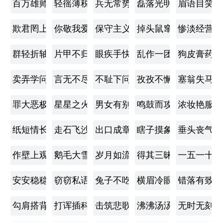
百万雄师
轻徭薄税
兵无常势
磊落光明
眉语目笑
欺君罔上
你敬我爱
保守主义
掉头鼠窜
惨淡经营
群轻折轴
片甲不归
眼疾手快
乱作一团
狗皮膏药
卖弄学问
言无不尽
不耻下问
孜孜不懈
塞翁失马
罪大恶极
星星之火
男女有别
鸣鼓而攻之
浓妆艳服
纸短情长
走石飞沙
出口成章
瞎子摸象
垂头丧气
作壁上观
鹅毛大雪
岁月如流
得其三昧
一五一十
安安稳稳
窃窃私语
兔子不吃窝边草
横眉冷眼
错落有致
勾肩搭背
打诨插科
击筑悲歌
沸沸汤汤
无时无刻