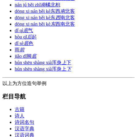
nán jú běi zhǐ
南
橘北枳
dōng xi nán běi kè
东西
南
北客
dōng xi nán běi kè
东
西
南北客
dōng xi nán běi kè
东
西南北客
dǐ qì
底
气
hòu qǐ
后
起
dǐ sè
底
色
雨
前
jiǎo dǐ
脚
底
hún shēn shàng xià
浑身
上
下
hún shēn shàng xià
浑身上
下
以上为方位造句举例
栏目导航
古籍
诗人
诗词名句
汉语字典
汉语词典