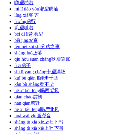
噼
里
啪啦
mì lǐ tiáo yóu
蜜
里
调油
líng xià
零
下
lì xíng
例
行
叽
里
呱啦
bèi dì li
背地
里
běi jīng
北
京
fèn nèi zhī shì
分
内
之事
shàng luò
上
落
qiū hòu suàn zhàng
秋
后
算账
lì zi
例
子
shí lǐ yáng chǎng
十
里
洋场
kuǐ bù qiān lǐ
跬步千
里
kàn bù shàng
看不
上
hē xī běi fēng
喝西
北
风
qián cháo
前
朝
nán qiān
南
迁
hē xī běi fēng
喝
西
北风
huà wài yīn
画
外
音
shàng tù xià xiè
上
吐下泻
shàng tù xià xiè
上吐
下
泻