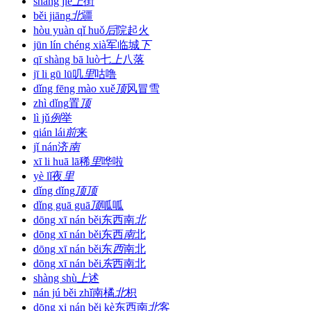
shàng jiē
上
街
běi jiāng
北
疆
hòu yuàn qǐ huǒ
后
院起火
jūn lín chéng xià
军临城
下
qī shàng bā luò
七
上
八落
jī li gū lū
叽
里
咕噜
dǐng fēng mào xuě
顶
风冒雪
zhì dǐng
置
顶
lì jǔ
例
举
qián lái
前
来
jǐ nán
济
南
xī li huā lā
稀
里
哗啦
yè lǐ
夜
里
dǐng dǐng
顶
顶
dǐng guā guā
顶
呱呱
dōng xī nán běi
东西南
北
dōng xī nán běi
东西
南
北
dōng xī nán běi
东
西
南北
dōng xī nán běi
东
西南北
shàng shù
上
述
nán jú běi zhǐ
南橘
北
枳
dōng xi nán běi kè
东西南
北
客