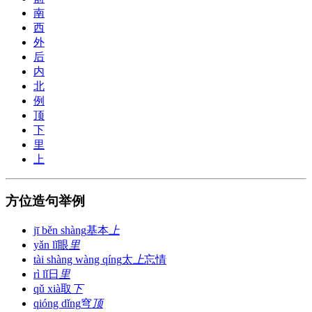
南
西
外
后
内
北
例
顶
下
里
上
方位造句举例
jī běn shàng
基本
上
yǎn lǐ
眼
里
tài shàng wàng qíng
太
上
忘情
rì lǐ
日
里
qǔ xià
取
下
qióng dǐng
穹
顶