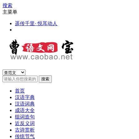
搜索
主菜单
遥传千里· 悦耳动人
首页
汉语字典
汉语词典
成语大全
组词造句
近反义词
古诗赏析
传统节气