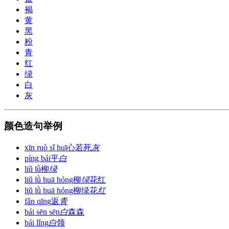
褐
黄
黑
粉
青
红
绿
白
灰
颜色造句举例
xīn ruò sǐ huī
心若死
灰
píng bái
平
白
liǔ lǜ
柳
绿
liǔ lǜ huā hóng
柳
绿
花红
liǔ lǜ huā hóng
柳绿花
红
fǎn qīng
返
青
bái sēn sēn
白
森森
bái lǐng
白
领