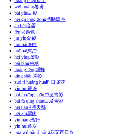
huáng chén
黄
尘
wěi huáng
萎
黄
bái yín
白
银
hēi gu lōng dōng
黑
咕隆咚
àn hēi
暗
黑
fěn sè
粉
色
jīn yín
金
银
huī bái
灰
白
huī bái
灰
白
hēi yǐng
黑
影
bái táng
白
糖
huáng fēng
黄
蜂
qīng shān
青
衫
zuó rì huáng huā
昨日
黄
花
yín huī
银
灰
bái fà qīng shān
白
发青衫
bái fà qīng shān
白发
青
衫
hēi tiān é
黑
天鹅
hēi zhì
黑
痣
yín háng
银
行
yín huī
银
灰
huā wú bǎi rì hóng
花无百日
红