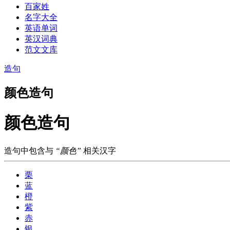
百家姓
名字大全
英语单词
英汉词典
范文文库
造句
颜色造句
颜色造句
造句中包含与
“颜色”
相关汉字
栗
蓝
橙
紫
赤
银