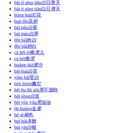
bái rì qīng tiān
白
日青天
bái rì qīng tiān
白日
青
天
hóng huā
红
花
huā fěn
花
粉
bái háo
白
毫
bái máo
白
茅
fěn bái
粉
白
fěn bái
粉
白
cā hēi ér
擦
黑
儿
cā hēi
擦
黑
huáng shā
黄
沙
bái huā
白
花
yíng bái
莹
白
nèn hóng
嫩
红
hēi bu liū qiū
黑
不溜秋
bái sòng
白
送
hēi yóu yóu
黑
油油
jīn huáng
金
黄
hè sè
褐
色
huī bài
灰
败
bái yín
白
银