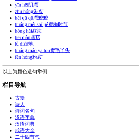
yīn hēi
阴
黑
zhū hóng
朱
红
hēi qū qū
黑
黢黢
huáng méi shí jié
黄
梅时节
hóng hǎi
红
海
hēi diàn
黑
店
lǜ dì
绿
地
huáng máo yā tou
黄
毛丫头
fěn hóng
粉
红
以上为颜色造句举例
栏目导航
古籍
诗人
诗词名句
汉语字典
汉语词典
成语大全
二十四节气