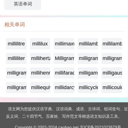
英语单词
相关单词
millilitre
millilux
millimaxwell
millilambda
millilamber
milliliter
millihertz
Milligramage
milligrame
milligrame
milligramme
millihenry
millifarad
milligamma
milligauss
milligram
milliequivalent
millidarcy
millicycle
millicoulo
语文网为您提供汉语字典、汉语词典、成语、古诗词、组词造句、近
反义词、二十四节气、百家姓、写作范文等精选语文知识及工具。
Copyright © 2002-2024 caobao.net
京ICP备2021023879号