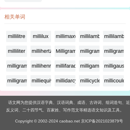
相关单词
millilitre
millilux
millimaxwell
millilambda
millilamber
milliliter
millihertz
Milligramage
milligrame
milligrame
milligramme
millihenry
millifarad
milligamma
milligauss
milligram
milliequivalent
millidarcy
millicycle
millicoulo
语文网为您提供汉语字典、汉语词典、成语、古诗词、组词造句、近
反义词、二十四节气、百家姓、写作范文等精选语文知识及工具。
Copyright © 2002-2024 caobao.net
京ICP备2021023879号