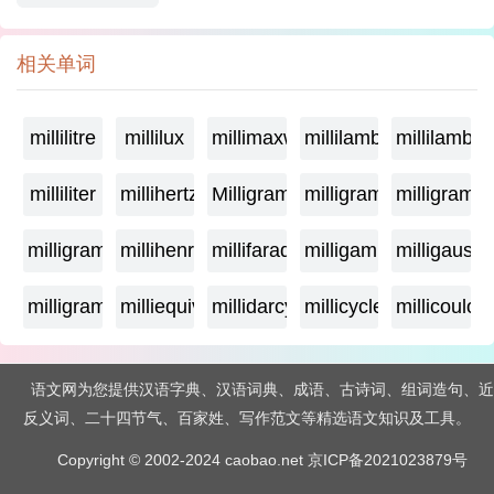
相关单词
millilitre
millilux
millimaxwell
millilambda
millilamber
milliliter
millihertz
Milligramage
milligrame
milligrame
milligramme
millihenry
millifarad
milligamma
milligauss
milligram
milliequivalent
millidarcy
millicycle
millicoulo
语文网为您提供汉语字典、汉语词典、成语、古诗词、组词造句、近
反义词、二十四节气、百家姓、写作范文等精选语文知识及工具。
Copyright © 2002-2024 caobao.net
京ICP备2021023879号