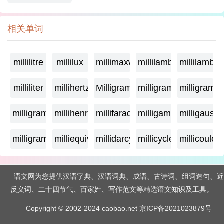
相关单词
millilitre
millilux
millimaxwell
millilambda
millilamber
milliliter
millihertz
Milligramage
milligrame
milligrame
milligramme
millihenry
millifarad
milligamma
milligauss
milligram
milliequivalent
millidarcy
millicycle
millicoulo
语文网为您提供汉语字典、汉语词典、成语、古诗词、组词造句、近
反义词、二十四节气、百家姓、写作范文等精选语文知识及工具。
Copyright © 2002-2024 caobao.net
京ICP备2021023879号