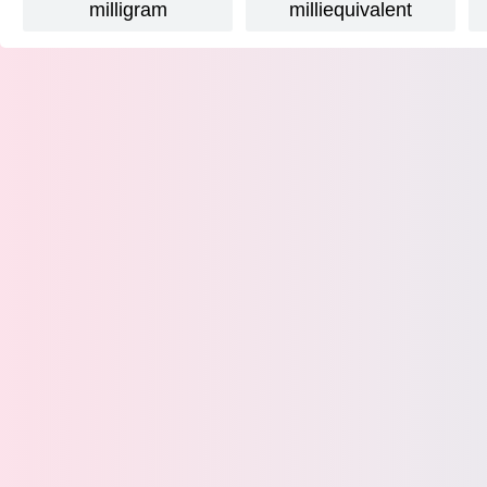
milligram
milliequivalent