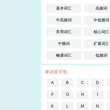
基本词汇
高频词
中高频词
中低频词
常用词汇
核心词汇
中频词
扩展词汇
畅通词汇
低频词
单词首字母
A
B
C
D
F
G
H
I
K
L
M
N