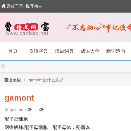
遥传千里· 悦耳动人
首页
汉语字典
汉语词典
成语大全
组词造句
英语单词
gamont是什么意思
gamont
美[ɡə'mɒnt]
配子母细胞
网络解释.配子母细胞；配子母体；配偶体