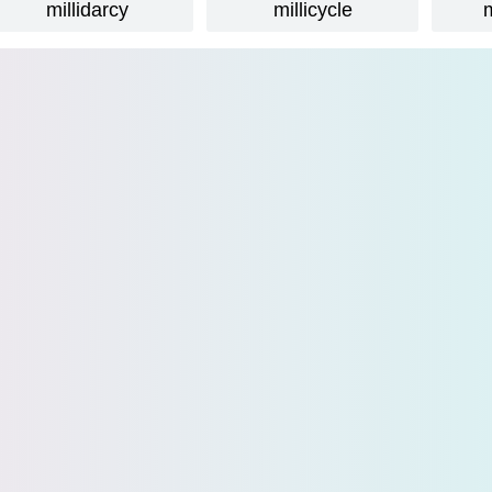
millidarcy
millicycle