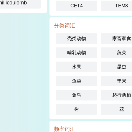
millicoulomb
CET4
TEM8
分类词汇
壳类动物
家畜家禽
哺乳动物
蔬菜
水果
昆虫
鱼类
坚果
禽鸟
爬行两栖
树
花
频率词汇