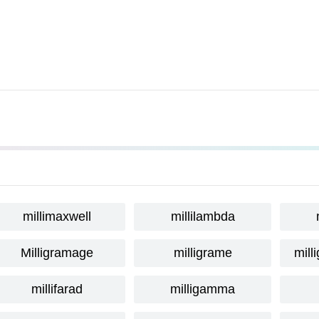
millimaxwell
millilambda
Milligramage
milligrame
mill
millifarad
milligamma