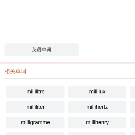
英语单词
相关单词
millilitre
millilux
milliliter
millihertz
milligramme
millihenry